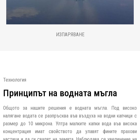
ИЗПАРЯВАНЕ
Технология
Принципът на водната мъгла
Общото за нашите решения е водната мъгла. Под високо
налягане водата се разпръсква във въздуха на водни капчици с
размер до 10 микрона. Ултра малките капки вода във висока
концентрация имат свойството да улавят фините прахови
частици и да ги свалят на земята. Наблюдава се увеличение на