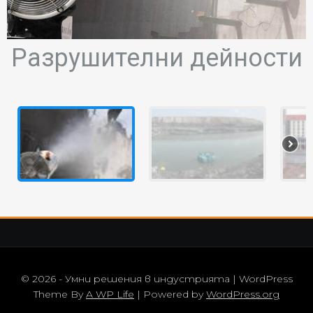
Разрушителни дейности
© 2026 - Умни решения в индустрията | WordPress
Theme By
A WP Life
| Powered by
WordPress.org