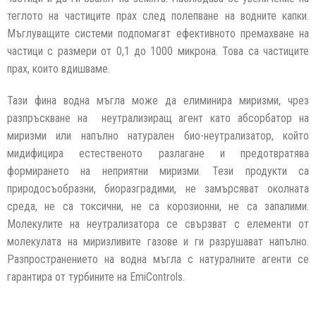
теглото на частиците прах след полепване на водните капки.
Мъглуващите системи подпомагат ефективното премахване на
частици с размери от 0,1 до 1000 микрона. Това са частиците
прах, които вдишваме.
Тази фина водна мъгла може да елиминира миризми, чрез
разпръскване на неутрализиращ агент като абсорбатор на
миризми или напълно натурален био-неутрализатор, който
мидифицира естественото разлагане и предотвратява
формирането на неприятни миризми. Тези продукти са
природосъобразни, биоразградими, не замърсяват околната
среда, не са токсични, не са корозионни, не са запалими.
Молекулите на неутрализатора се свързват с елементи от
молекулата на миризливите газове и ги разрушават напълно.
Разпространението на водна мъгла с натуралните агенти се
гарантира от турбините на EmiControls.