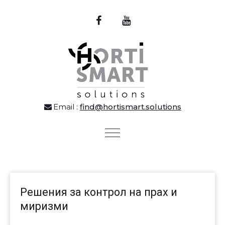
Email :
find@hortismart.solutions
Toggle
navigation
ОГРАНИЧАВАНЕ НА COVID 19:
ДЕЗИНФЕКЦИЯ