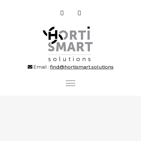
Email :
find@hortismart.solutions
Toggle
navigation