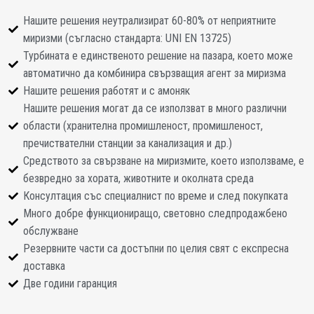
Нашите решения неутрализират 60-80% от неприятните
миризми (съгласно стандарта: UNI EN 13725)
Турбината е единственото решение на пазара, което може
автоматично да комбинира свързващия агент за миризма
Нашите решения работят и с амоняк
Нашите решения могат да се използват в много различни
области (хранителна промишленост, промишленост,
пречиствателни станции за канализация и др.)
Средството за свързване на миризмите, което използваме, е
безвредно за хората, животните и околната среда
Консултация със специалнист по време и след покупката
Много добре функциониращо, световно следпродажбено
обслужване
Резервните части са достъпни по целия свят с експресна
доставка
Две години гаранция