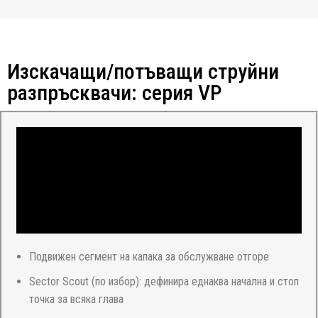
Изскачащи/потъващи струйни
разпръсквачи: серия VP
Подвижен сегмент на капака за обслужване отгоре
Sector Scout (по избор): дефинира еднаква начална и стоп
точка за всяка глава