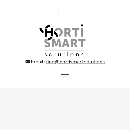
Email :
find@hortismart.solutions
Toggle
navigation